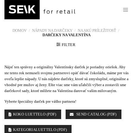
Skip
to
content
DOMOV
/
NÁPADY NA DARČEKY
/
NA AKÚ PRÍLEŽITOSŤ
/
DARČEKY NA VALENTÍNA
FILTER
Nájsť ten správny a originálny Valentínsky darček je poriadny oriešok. Aby
ste tento rok nemuseli svojmu partnerovi opäť dávať čokoládu, máme pre vás
oveľa lepšie nápady. U nás nájdete darčeky, ktoré sú zmysluplné, originálne a
vhodné pre mužov aj ženy. Ešte viac sme vám uľahčili výber a zostavili sme
darčekové sady, ktoré môžete na Valentína darovať vašim milovaným.
Vyberte špeciálny darček pre vášho partnera!
KOKO LUETTELO (PDF)
SEND CATALOG (PDF)
KATEGORIALUETTELO (PDF)