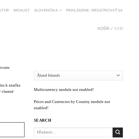
BUTOR
WISHLIST
SLOVENČINA
PRIHLÁSENIE / REGISTROVAŤ SA
KOŠÍK /
€
0.00
tvorte
itu k značke.
Multicurrency module not enabled!
é vlastné
Prices and Currencies by Country module not
enabled!
SEARCH
Hľadať: