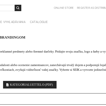
ONLINE STORE
REGISTER AS DISTRI
IE VYHĽADÁVANIA
CATALOGUE
 BRANDINGOM
eklamné predmety alebo firemné darčeky. Pridajte svoju značku, logo a farby a vy
 udalosti alebo ocenenie zamestnancov, zanechávajú trvalý dojem a podporujú lojal
veľkostiach, zvyšujú viditeľnosť vašej značky. Vyberte si SEIK a vytvorte jedinečn
KATEGORIALUETTELO (PDF)