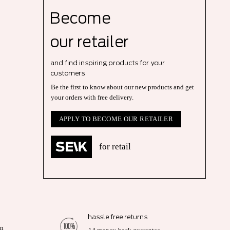
Become
our r
etailer
and find inspiring products for your
customers
Be the first to know about our new products and get
your orders with free delivery.
APPLY TO BECOME OUR RETAILER
for retail
hassle free returns
on