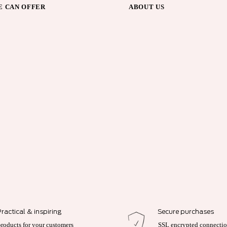
 CAN OFFER
ABOUT US
Practical & inspiring
Secure purchases
products for your customers
SSL encrypted connecti