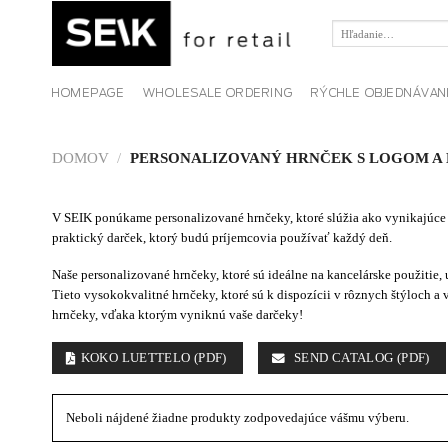
Skip
to
Hľadať:
content
HOMEPAGE
WHOLESALE ORDERING
RÝCHLE OBJEDNÁVAN
DOMOV
/
PERSONALIZOVANÝ HRNČEK S LOGOM A
V SEIK ponúkame personalizované hrnčeky, ktoré slúžia ako vynikajúce r
praktický darček, ktorý budú príjemcovia používať každý deň.
Naše personalizované hrnčeky, ktoré sú ideálne na kancelárske použitie,
Tieto vysokokvalitné hrnčeky, ktoré sú k dispozícii v rôznych štýloch a 
hrnčeky, vďaka ktorým vyniknú vaše darčeky!
KOKO LUETTELO (PDF)
SEND CATALOG (PDF)
Neboli nájdené žiadne produkty zodpovedajúce vášmu výberu.