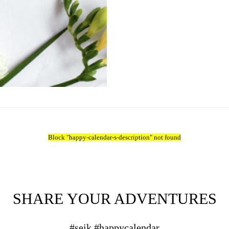
Block
"happy-calendar-s-description"
not found
SHARE YOUR ADVENTURES
#seik #happycalendar