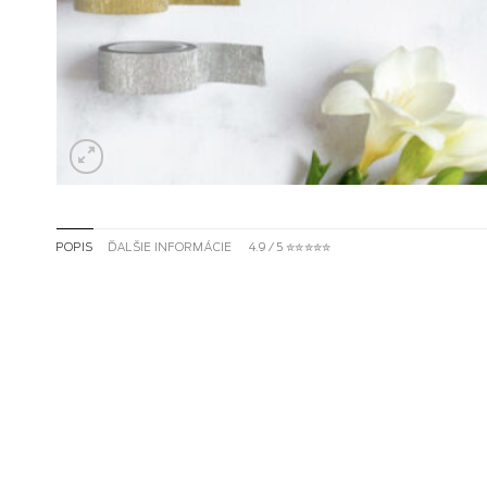
POPIS
ĎALŠIE INFORMÁCIE
4.9 / 5 ✮✮✮✮✮