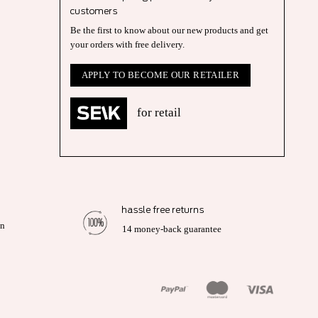
customers
Be the first to know about our new products and get
your orders with free delivery.
APPLY TO BECOME OUR RETAILER
for retail
hassle free returns
on
14 money-back guarantee