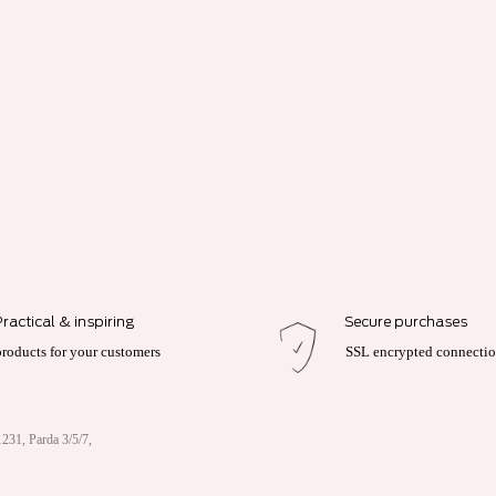
Practical & inspiring
Secure purchases
products for your customers
SSL encrypted connecti
231, Parda 3/5/7,