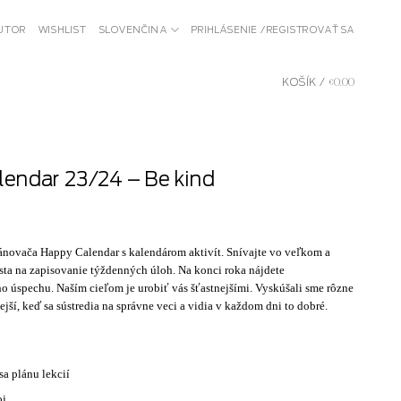
BUTOR
WISHLIST
SLOVENČINA
PRIHLÁSENIE / REGISTROVAŤ SA
KOŠÍK /
€
0.00
endar 23/24 – Be kind
ánovača Happy Calendar s kalendárom aktivít. Snívajte vo veľkom a
esta na zapisovanie týždenných úloh. Na konci roka nájdete
ho úspechu. Naším cieľom je urobiť vás šťastnejšími. Vyskúšali sme rôzne
nejší, keď sa sústredia na správne veci a vidia v každom dni to dobré.
a plánu lekcií
oj