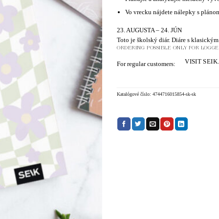
Vo vrecku nájdete nálepky s pláno
23. AUGUSTA – 24. JÚN
Toto je školský diár. Diáre s klasic
ORDERING POSSIBLE ONLY FOR LOGGED
VISIT SEIK
For regular customers:
Katalógové číslo:
4744716015854-sk-sk