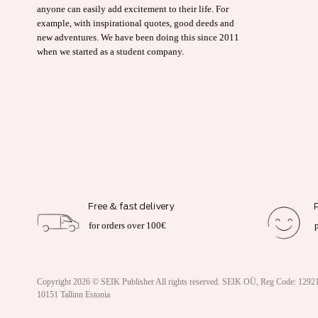
anyone can easily add excitement to their life. For
example, with inspirational quotes, good deeds and
new adventures. We have been doing this since 2011
when we started as a student company.
Free & fast delivery
for orders over 100€
Copyright 2026 ©
SEIK Publisher
All rights reserved. SEIK OÜ, Reg Code: 12921
10151 Tallinn Estonia