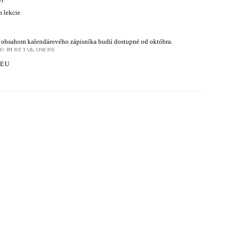
m lekcie
kým obsahom kalendárového zápisníka budú dostupné od októbra.
-IN RETAIL USERS.
.EU