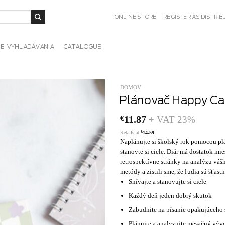
ONLINE STORE
REGISTER AS DISTRI
IE VYHĽADÁVANIA
CATALOGUE
DOMOV
Plánovač Happy Cal
€
11.87
+ VAT 23%
€
Retails at
14.59
Naplánujte si školský rok pomocou pl
stanovte si ciele. Diár má dostatok mi
retrospektívne stránky na analýzu váš
metódy a zistili sme, že ľudia sú šťast
Snívajte a stanovujte si ciele
Každý deň jeden dobrý skutok
Zabudnite na písanie opakujúceho s
Plánujte a analyzujte mesačný výv