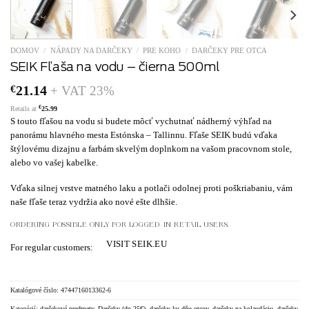
DOMOV
/
NÁPADY NA DARČEKY
/
PRE KOHO
/
DARČEKY PRE OTCA
SEIK Fľaša na vodu – čierna 500ml
€
21.14
+ VAT 23%
€
Retails at
25.99
S touto fľašou na vodu si budete môcť vychutnať nádherný výhľad na
panorámu hlavného mesta Estónska – Tallinnu.
Fľaše SEIK budú vďaka
štýlovému dizajnu a farbám skvelým doplnkom na vašom pracovnom stole,
alebo vo vašej kabelke.
Vďaka silnej vrstve matného laku a potlači odolnej proti poškriabaniu, vám
naše fľaše teraz vydržia ako nové ešte dlhšie.
ORDERING POSSIBLE ONLY FOR LOGGED-IN RETAIL USERS.
VISIT SEIK.EU
For regular customers:
Katalógové číslo:
4744716013362-6
Kategórií:
darčekové predmety
,
Darčeky (do 25€)
,
darčeky ku dňu otcov
,
darčeky na kolaudáciu
,
darčeky