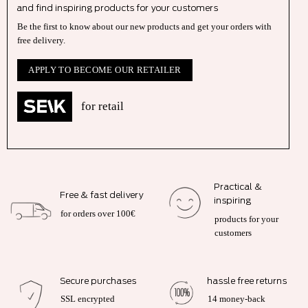
and find inspiring products for your customers
Be the first to know about our new products and get your orders with
free delivery.
APPLY TO BECOME OUR RETAILER
for retail
Practical &
Free & fast delivery
inspiring
for orders over 100€
products for your
customers
Secure purchases
hassle free returns
SSL encrypted
14 money-back