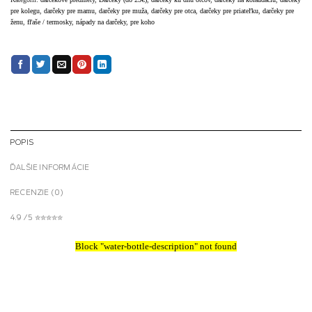
pre kolegu
,
darčeky pre mamu
,
darčeky pre muža
,
darčeky pre otca
,
darčeky pre priateľku
,
darčeky pre
ženu
,
fľaše / termosky
,
nápady na darčeky
,
pre koho
POPIS
ĎALŠIE INFORMÁCIE
RECENZIE (0)
4.9 / 5 ✮✮✮✮✮
Block
"water-bottle-description"
not found