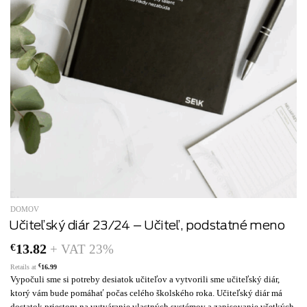
DOMOV
Učiteľský diár 23/24 – Učiteľ, podstatné meno
€
13.82
+ VAT 23%
€
Retails at
16.99
Vypočuli sme si potreby desiatok učiteľov a vytvorili sme učiteľský diár,
ktorý vám bude pomáhať počas celého školského roka. Učiteľský diár má
dostatok priestoru na vytváranie vlastných systémov a zapisovanie všetkých