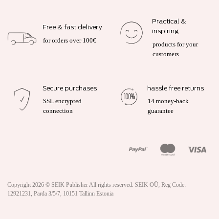
Practical &
Free & fast delivery
inspiring
for orders over 100€
products for your
customers
Secure purchases
hassle free returns
SSL encrypted
14 money-back
connection
guarantee
Copyright 2026 ©
SEIK Publisher
All rights reserved. SEIK OÜ, Reg Code:
12921231, Parda 3/5/7, 10151 Tallinn Estonia