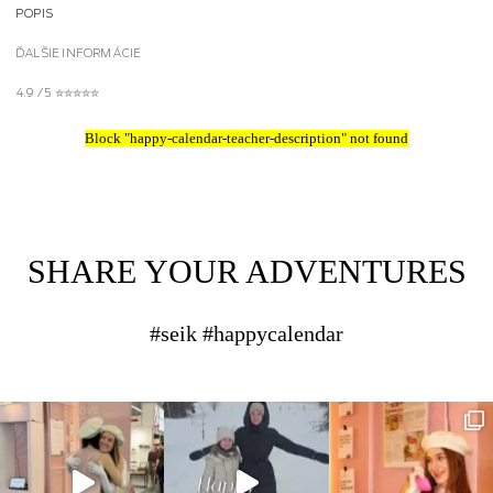
POPIS
ĎALŠIE INFORMÁCIE
4.9 / 5 ✮✮✮✮✮
Block
"happy-calendar-teacher-description"
not found
SHARE YOUR ADVENTURES
#seik #happycalendar