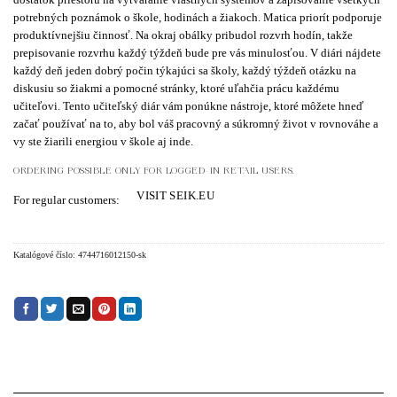
potrebných poznámok o škole, hodinách a žiakoch. Matica priorít podporuje
produktívnejšiu činnosť. Na okraj obálky pribudol rozvrh hodín, takže
prepisovanie rozvrhu každý týždeň bude pre vás minulosťou. V diári nájdete
každý deň jeden dobrý počin týkajúci sa školy, každý týždeň otázku na
diskusiu so žiakmi a pomocné stránky, ktoré uľahčia prácu každému
učiteľovi. Tento učiteľský diár vám ponúkne nástroje, ktoré môžete hneď
začať používať na to, aby bol váš pracovný a súkromný život v rovnováhe a
vy ste žiarili energiou v škole aj inde.
ORDERING POSSIBLE ONLY FOR LOGGED-IN RETAIL USERS.
VISIT SEIK.EU
For regular customers:
Katalógové číslo:
4744716012150-sk