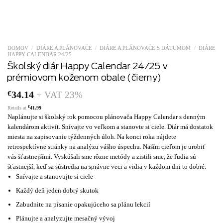
DOMOV
/
DIÁRE A PLÁNOVAČE
/
DIÁRE A PLÁNOVAČE S DÁTUMOM
/
DIÁRE
HAPPY CALENDAR 24/25
Školský diár Happy Calendar 24/25 v
prémiovom koženom obale (čierny)
€
34.14
+ VAT 23%
€
Retails at
41.99
Naplánujte si školský rok pomocou plánovača Happy Calendar s denným
kalendárom aktivít. Snívajte vo veľkom a stanovte si ciele. Diár má dostatok
miesta na zapisovanie týždenných úloh. Na konci roka nájdete
retrospektívne stránky na analýzu vášho úspechu. Naším cieľom je urobiť
vás šťastnejšími. Vyskúšali sme rôzne metódy a zistili sme, že ľudia sú
šťastnejší, keď sa sústredia na správne veci a vidia v každom dni to dobré.
Snívajte a stanovujte si ciele
Každý deň jeden dobrý skutok
Zabudnite na písanie opakujúceho sa plánu lekcií
Plánujte a analyzujte mesačný vývoj