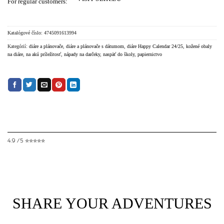
For regular customers:
Katalógové číslo:
4745091613994
Kategórií:
diáre a plánovače
,
diáre a plánovače s dátumom
,
diáre Happy Calendar 24/25
,
kožené obaly
na diáre
,
na akú príležitosť
,
nápady na darčeky
,
naspäť do školy
,
papiernictvo
4.9 / 5 ✮✮✮✮✮
SHARE YOUR ADVENTURES