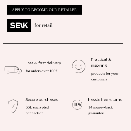
APPLY TO BECOME OUR RETAILER
for retail
Practical &
Free & fast delivery
inspiring
for orders over 100€
products for your
customers
Secure purchases
hassle free returns
SSL encrypted
14 money-back
connection
guarantee