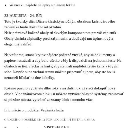
Vo vrecku nájdete nálepky s plánom lekcie
23. AUGUSTA – 24. JÚN
Toto je školský diár. Diáre s klasickým ročným obsahom kalendárového
zápisníka budú dostupné od októbra.
Naše prémiové kožené obaly sú skvelým komponentom pre váš zápisník.
Obaly chránia zápisníky pred zašpinením a dodávajú mu úplne nový a
elegantný vzhľad.
Na vnútornej strane krytov nájdete početné vrecká, aby sa dokumenty a
papiere nestrácali a aby bolo všetko vždy k dispozícii na jednom mieste. Na
obaloch sú tiež vrecká na karty, aby ste mali najdôležitejšie karty vždy pri
sebe. Navyše si na vrchnú stranu môžete pripevniť aj pero, aby ste ho už
nemuseli hľadať na dne kabelky.
Kožené puzdro využijete dlhé roky a na ďalší rok už stačí dokúpiť nový
obsah. V poznámkovom bloku si môžete vytvárať vlastné systémy, zapisovať
si prázdne miesta, vytvárať zoznamy úloh a omnoho viac.
Informácie o produkte: Vegánska koža
ORDERING POSSIBLE ONLY FOR LOGGED-IN RETAIL USERS.
VISIT SEIK.EU