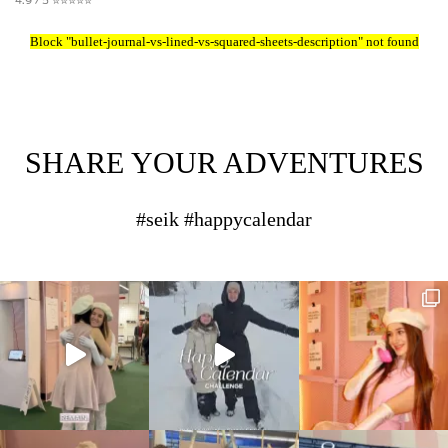
4.9 / 5 ✮✮✮✮✮
Block
"bullet-journal-vs-lined-vs-squared-sheets-description"
not found
SHARE YOUR ADVENTURES
#seik #happycalendar