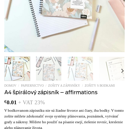
DOMOV
/
PAPIERNICTVO
/
ZOŠITY A ZÁPISNÍKY
/
ZOŠITY S BODKAMI
A4 špirálový zápisník – affirmations
€
0.01
+ VAT 23%
V bodkovanom zápisníku nie sú žiadne štvorce ani čiary, iba bodky. V tomto
zošite môžete zdokonaliť svoje systémy plánovania, poznámok, vytvárať
grafy a nákresy. Môžete ho použiť na písanie esejí, riešenie rovníc, kreslenie
alebo plánovanie života.