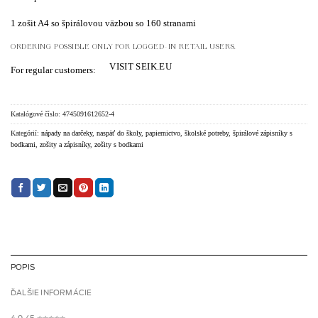
1 zošit A4 so špirálovou väzbou so 160 stranami
ORDERING POSSIBLE ONLY FOR LOGGED-IN RETAIL USERS.
VISIT SEIK.EU
For regular customers:
Katalógové číslo:
4745091612652-4
Kategórií:
nápady na darčeky
,
naspäť do školy
,
papiernictvo
,
školské potreby
,
špirálové zápisníky s
bodkami
,
zošity a zápisníky
,
zošity s bodkami
POPIS
ĎALŠIE INFORMÁCIE