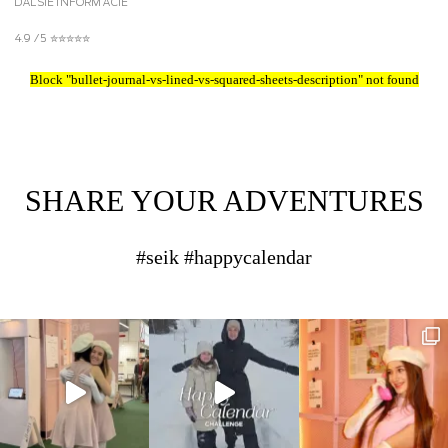
ĎALŠIE INFORMÁCIE
4.9 / 5 ✮✮✮✮✮
Block
"bullet-journal-vs-lined-vs-squared-sheets-description"
not found
SHARE YOUR ADVENTURES
#seik #happycalendar