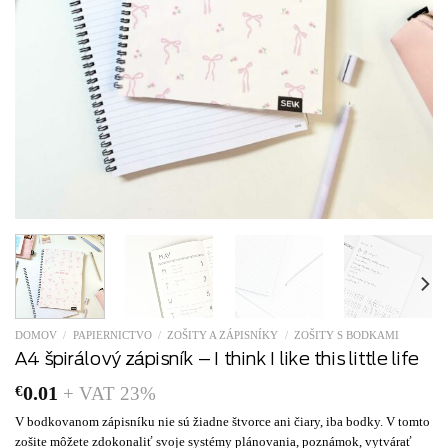
DOMOV
/
PAPIERNICTVO
/
ZOŠITY A ZÁPISNÍKY
/
ZOŠITY S BODKAMI
A4 špirálový zápisník – I think I like this little life
€
0.01
+ VAT 23%
V bodkovanom zápisníku nie sú žiadne štvorce ani čiary, iba bodky. V tomto
zošite môžete zdokonaliť svoje systémy plánovania, poznámok, vytvárať