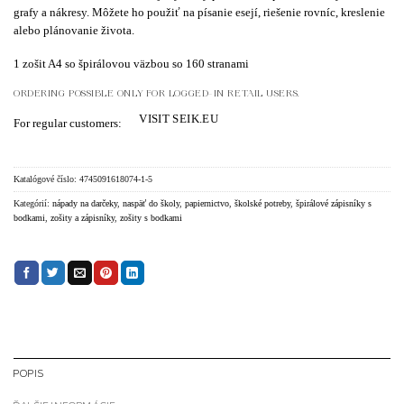
grafy a nákresy. Môžete ho použiť na písanie esejí, riešenie rovníc, kreslenie
alebo plánovanie života.
1 zošit A4 so špirálovou väzbou so 160 stranami
ORDERING POSSIBLE ONLY FOR LOGGED-IN RETAIL USERS.
VISIT SEIK.EU
For regular customers:
Katalógové číslo:
4745091618074-1-5
Kategórií:
nápady na darčeky
,
naspäť do školy
,
papiernictvo
,
školské potreby
,
špirálové zápisníky s
bodkami
,
zošity a zápisníky
,
zošity s bodkami
POPIS