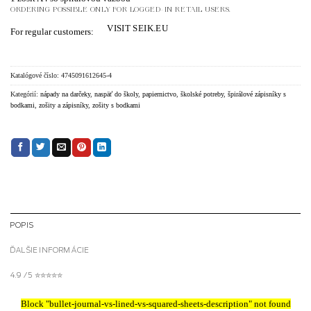
ORDERING POSSIBLE ONLY FOR LOGGED-IN RETAIL USERS.
VISIT SEIK.EU
For regular customers:
Katalógové číslo:
4745091612645-4
Kategórií:
nápady na darčeky
,
naspäť do školy
,
papiernictvo
,
školské potreby
,
špirálové zápisníky s
bodkami
,
zošity a zápisníky
,
zošity s bodkami
POPIS
ĎALŠIE INFORMÁCIE
4.9 / 5 ✮✮✮✮✮
Block
"bullet-journal-vs-lined-vs-squared-sheets-description"
not found