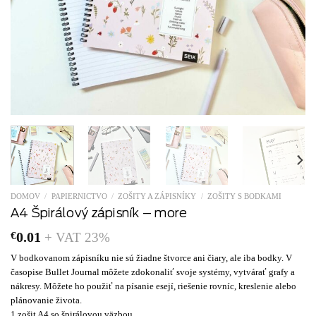
DOMOV
/
PAPIERNICTVO
/
ZOŠITY A ZÁPISNÍKY
/
ZOŠITY S BODKAMI
A4 Špirálový zápisník – more
€
0.01
+ VAT 23%
V bodkovanom zápisníku nie sú žiadne štvorce ani čiary, ale iba bodky. V
časopise Bullet Journal môžete zdokonaliť svoje systémy, vytvárať grafy a
nákresy. Môžete ho použiť na písanie esejí, riešenie rovníc, kreslenie alebo
plánovanie života.
1 zošit A4 so špirálovou väzbou