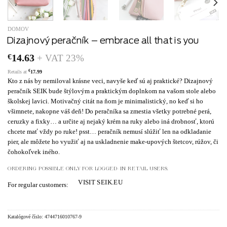
DOMOV
Dizajnový peračník – embrace all that is you
€
14.63
+ VAT 23%
€
Retails at
17.99
Kto z nás by nemiloval krásne veci, navyše keď sú aj praktické? Dizajnový
peračník SEIK bude štýlovým a praktickým doplnkom na vašom stole alebo
školskej lavici. Motivačný citát na ňom je minimalistický, no keď si ho
všimnete, nakopne váš deň! Do peračníka sa zmestia všetky potrebné perá,
ceruzky a fixky… a určite aj nejaký krém na ruky alebo iná drobnosť, ktorú
chcete mať vždy po ruke! psst… peračník nemusí slúžiť len na odkladanie
pier, ale môžete ho využiť aj na uskladnenie make-upových štetcov, rúžov, či
čohokoľvek iného.
ORDERING POSSIBLE ONLY FOR LOGGED-IN RETAIL USERS.
VISIT SEIK.EU
For regular customers:
Katalógové číslo:
4744716010767-9