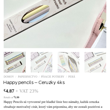
DOMOV
/
PAPIERNICTVO
/
PÍSACIE POTREBY
/
PERÁ
Happy pencils – Ceruzky 4ks
€
4.87
+ VAT 23%
€
Retails at
5.99
Happy Pencils sú vytvorené pre hladké línie bez námahy, každá ceruzka
obsahuje motivačný citát, ktorý vám pripomína, aby ste zostali pozitívni a