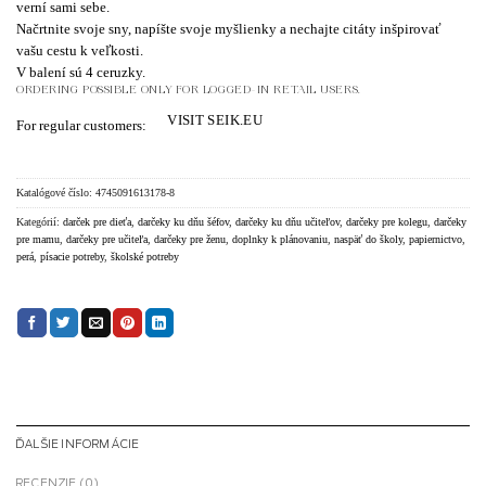
verní sami sebe.
Načrtnite svoje sny, napíšte svoje myšlienky a nechajte citáty inšpirovať
vašu cestu k veľkosti.
V balení sú 4 ceruzky.
ORDERING POSSIBLE ONLY FOR LOGGED-IN RETAIL USERS.
VISIT SEIK.EU
For regular customers:
Katalógové číslo:
4745091613178-8
Kategórií:
darček pre dieťa
,
darčeky ku dňu šéfov
,
darčeky ku dňu učiteľov
,
darčeky pre kolegu
,
darčeky
pre mamu
,
darčeky pre učiteľa
,
darčeky pre ženu
,
doplnky k plánovaniu
,
naspäť do školy
,
papiernictvo
,
perá
,
písacie potreby
,
školské potreby
ĎALŠIE INFORMÁCIE
RECENZIE (0)