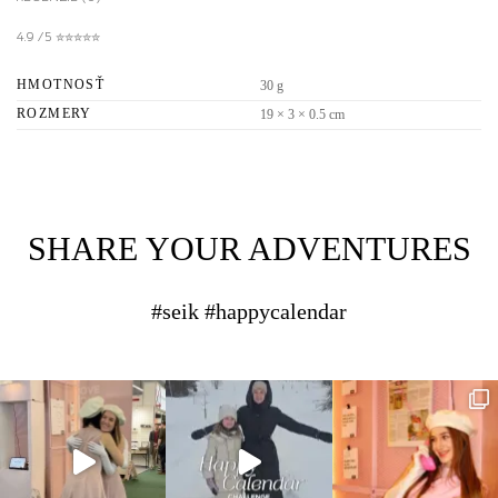
4.9 / 5 ✮✮✮✮✮
HMOTNOSŤ
30 g
ROZMERY
19 × 3 × 0.5 cm
SHARE YOUR ADVENTURES
#seik #happycalendar