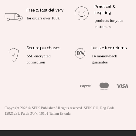
Practical &
Free & fast delivery
inspiring
for orders over 100€
products for your
customers
Secure purchases
hassle free returns
SSL encrypted
14 money-back
connection
guarantee
Copyright 2026 ©
SEIK Publisher
All rights reserved. SEIK OÜ, Reg Code:
12921231, Parda 3/5/7, 10151 Tallinn Estonia