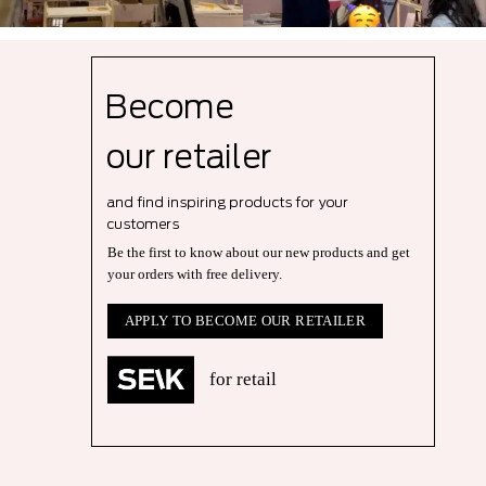
Become
our r
etailer
and find inspiring products for your
customers
Be the first to know about our new products and get
your orders with free delivery.
APPLY TO BECOME OUR RETAILER
for retail