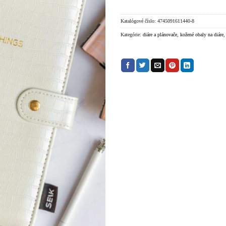
Katalógové číslo:
4745091611440-8
Kategórie:
diáre a plánovače
,
kožené obaly na diáre