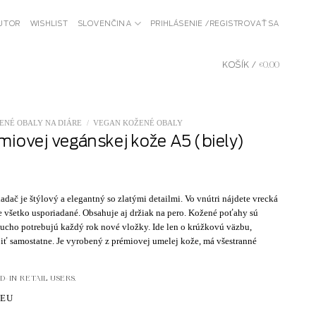
BUTOR
WISHLIST
SLOVENČINA
PRIHLÁSENIE / REGISTROVAŤ SA
KOŠÍK /
€
0.00
ENÉ OBALY NA DIÁRE
/
VEGAN KOŽENÉ OBALY
miovej vegánskej kože A5 (biely)
ač je štýlový a elegantný so zlatými detailmi. Vo vnútri nájdete vrecká
 všetko usporiadané. Obsahuje aj držiak na pero. Kožené poťahy sú
ducho potrebujú každý rok nové vložky. Ide len o krúžkovú väzbu,
ť samostatne. Je vyrobený z prémiovej umelej kože, má všestranné
-IN RETAIL USERS.
.EU