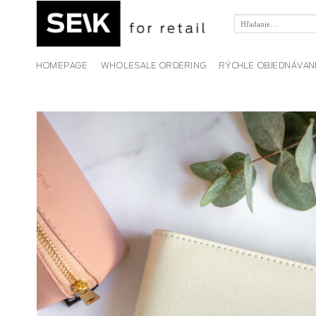
Skip
to
Hľadať:
content
HOMEPAGE
WHOLESALE ORDERING
RÝCHLE OBJEDNÁVAN