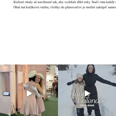
Kožené obaly sú navrhnuté tak, aby vydržali dlhé roky. Stačí vám každý
Obal má krúžkovú väzbu, vložky do plánovačov je možné zakúpiť samos