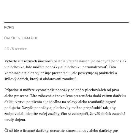
POPIS
ĎALŠIE INFORMÁCIE
4.9 / 5 ✮✮✮✮✮
Vyberte si z rôznych možností balenia vrátane našich jedinečných
ponožiek
v plechovke
, kde môžete ponožky aj plechovku personalizovať. Táto
kombinácia nielen vylepšuje prezentáciu, ale poskytuje aj praktický a
štýlový darček, ktorý si obdarovaní zamilujú.
Prípadne si môžete vybrať naše
ponožky balené v plechovkách od piva
alebo prosecca
. Táto zábavná a inovatívna prezentácia dodá vášmu darčeku
ďalšiu vrstvu potešenia a je ideálna na oslavy alebo teambuildingové
podujatia. Navyše ponožky aj plechovky možno prispôsobiť tak, aby
zodpovedali identite vašej značky, čím sa zabezpečí, že váš darček zanechá
trvalý dojem.
Či už ide o firemné darčeky, ocenenie zamestnancov alebo darčeky pre