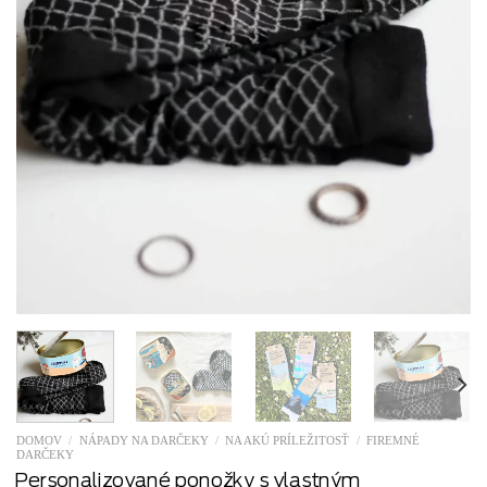
DOMOV
/
NÁPADY NA DARČEKY
/
NA AKÚ PRÍLEŽITOSŤ
/
FIREMNÉ
DARČEKY
Personalizované ponožky s vlastným