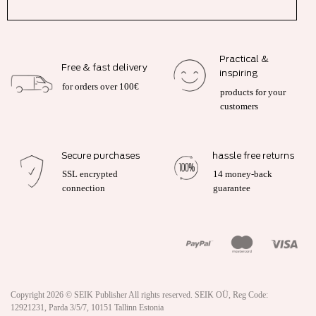
Practical &
Free & fast delivery
inspiring
for orders over 100€
products for your
customers
Secure purchases
hassle free returns
SSL encrypted
14 money-back
connection
guarantee
Copyright 2026 ©
SEIK Publisher
All rights reserved. SEIK OÜ, Reg Code:
12921231, Parda 3/5/7, 10151 Tallinn Estonia