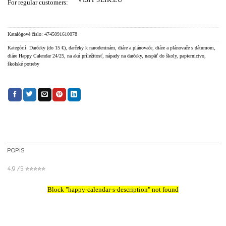
VISIT SEIK.EU
For regular customers:
Katalógové číslo:
4745091610078
Kategórií:
Darčeky (do 15 €)
,
darčeky k narodeninám
,
diáre a plánovače
,
diáre a plánovače s dátumom
,
diáre Happy Calendar 24/25
,
na akú príležitosť
,
nápady na darčeky
,
naspäť do školy
,
papiernictvo
,
školské potreby
POPIS
4.9 / 5 ✮✮✮✮✮
Block
"happy-calendar-s-description"
not found