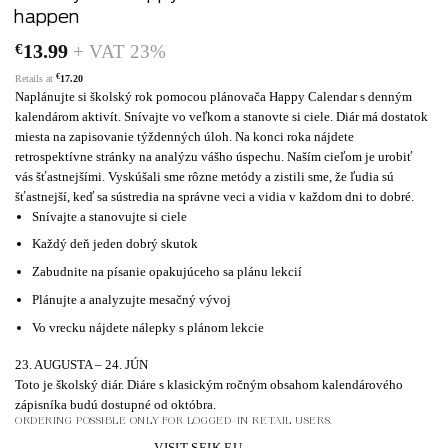
happen
€
13.99
+ VAT 23%
€
Retails at
17.20
Naplánujte si školský rok pomocou plánovača Happy Calendar s denným
kalendárom aktivít. Snívajte vo veľkom a stanovte si ciele. Diár má dostatok
miesta na zapisovanie týždenných úloh. Na konci roka nájdete
retrospektívne stránky na analýzu vášho úspechu. Naším cieľom je urobiť
vás šťastnejšími. Vyskúšali sme rôzne metódy a zistili sme, že ľudia sú
šťastnejší, keď sa sústredia na správne veci a vidia v každom dni to dobré.
Snívajte a stanovujte si ciele
Každý deň jeden dobrý skutok
Zabudnite na písanie opakujúceho sa plánu lekcií
Plánujte a analyzujte mesačný vývoj
Vo vrecku nájdete nálepky s plánom lekcie
23. AUGUSTA – 24. JÚN
Toto je školský diár. Diáre s klasickým ročným obsahom kalendárového
zápisníka budú dostupné od októbra.
ORDERING POSSIBLE ONLY FOR LOGGED-IN RETAIL USERS.